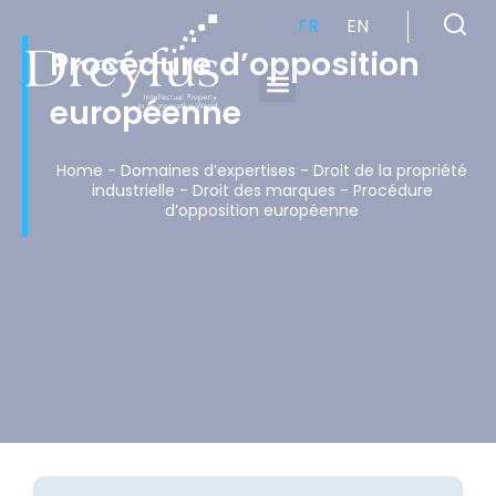
FR
EN
Procédure d’opposition
européenne
Cabinet de Conseil en Propriété Industrielle spécialisé en propriété intellectuelle
Home
-
Domaines d’expertises
-
Droit de la propriété
industrielle
-
Droit des marques
-
Procédure
d’opposition européenne