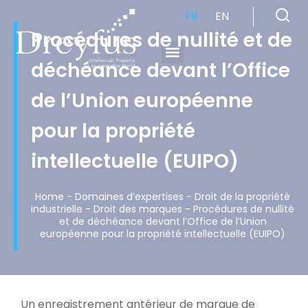
FR
EN
Procédures de nullité et de
déchéance devant l’Office
Cabinet de Conseil en Propriété Industrielle spécialisé en propriété intellectuelle
de l’Union européenne
pour la propriété
intellectuelle (EUIPO)
Home
-
Domaines d’expertises
-
Droit de la propriété
industrielle
-
Droit des marques
-
Procédures de nullité
et de déchéance devant l’Office de l’Union
européenne pour la propriété intellectuelle (EUIPO)
Un enregistrement antérieur de marque de