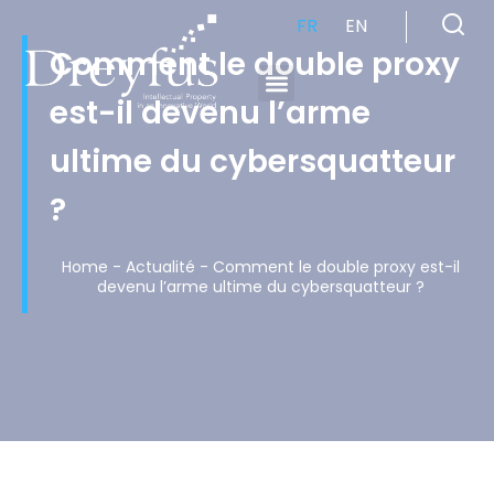
FR
EN
Comment le double proxy
est-il devenu l’arme
Cabinet de Conseil en Propriété Industrielle spécialisé en propriété intellectuelle
ultime du cybersquatteur
?
Home
-
Actualité
-
Comment le double proxy est-il
devenu l’arme ultime du cybersquatteur ?