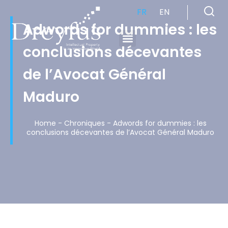
FR
EN
Adwords for dummies : les
conclusions décevantes
Cabinet de Conseil en Propriété Industrielle spécialisé en propriété intellectuelle
de l’Avocat Général
Maduro
Home
-
Chroniques
-
Adwords for dummies : les
conclusions décevantes de l’Avocat Général Maduro