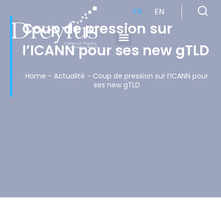
FR
EN
Coup de pression sur
I’ICANN pour ses new gTLD
Cabinet de Conseil en Propriété Industrielle spécialisé en propriété intellectuelle
Home
-
Actualité
-
Coup de pression sur I’ICANN pour
ses new gTLD