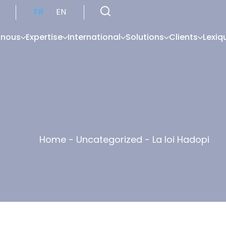
FR
EN
 nous
Expertise
International
Solutions
Clients
Lexiq
Home
-
Uncategorized
-
La loi Hadopi