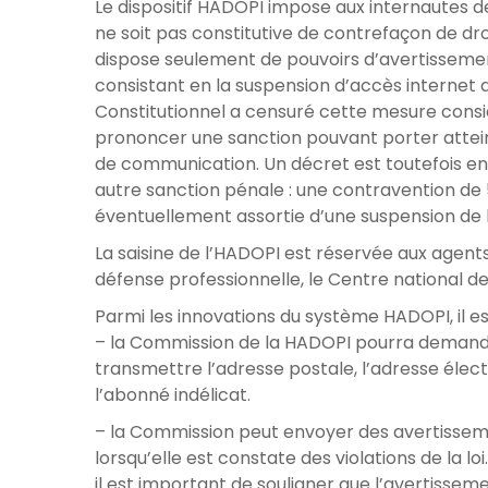
Le dispositif HADOPI impose aux internautes de 
ne soit pas constitutive de contrefaçon de droi
dispose seulement de pouvoirs d’avertisseme
consistant en la suspension d’accès internet a
Constitutionnel a censuré cette mesure consi
prononcer une sanction pouvant porter atteint
de communication. Un décret est toutefois en 
autre sanction pénale : une contravention d
éventuellement assortie d’une suspension de l
La saisine de l’HADOPI est réservée aux agen
défense professionnelle, le Centre national d
Parmi les innovations du système HADOPI, il es
– la Commission de la HADOPI pourra demander
transmettre l’adresse postale, l’adresse éle
l’abonné indélicat.
– la Commission peut envoyer des avertisse
lorsqu’elle est constate des violations de la loi
il est important de souligner que l’avertissem