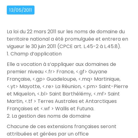
13/05/2011
La loi du 22 mars 2011 sur les noms de domaine du
territoire national a été promulguée et entrera en
vigueur le 30 juin 2011 (CPCE art. L.45-2 à L.45.8).
1. Champ d’application
Elle a vocation à s’appliquer aux domaines de
premier niveau <.fr> France, <.gf> Guyane
Française, <.gp> Guadeloupe, <.mq> Martinique,
<.yt> Mayotte, <.re> La Réunion, <.pm> Saint-Pierre
et Miquelon, <.bl> Saint Barthélémy, <.mf> Saint
Martin, <.tf > Terres Australes et Antarctiques
Françaises et <.wf > Wallis et Futuna.
2. La gestion des noms de domaine
Chacune de ces extensions françaises seront
attribuées et gérées par un office