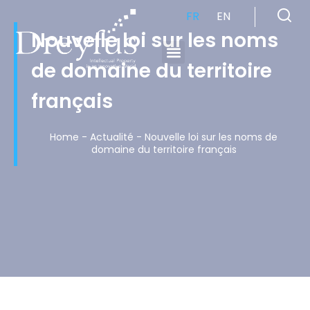
FR
EN
Nouvelle loi sur les noms
de domaine du territoire
Cabinet de Conseil en Propriété Industrielle spécialisé en propriété intellectuelle
français
Home
-
Actualité
-
Nouvelle loi sur les noms de
domaine du territoire français