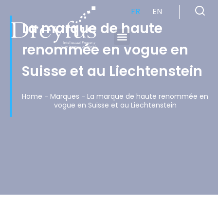
FR
EN
La marque de haute
renommée en vogue en
Cabinet de Conseil en Propriété Industrielle spécialisé en propriété intellectuelle
Suisse et au Liechtenstein
Home
-
Marques
-
La marque de haute renommée en
vogue en Suisse et au Liechtenstein