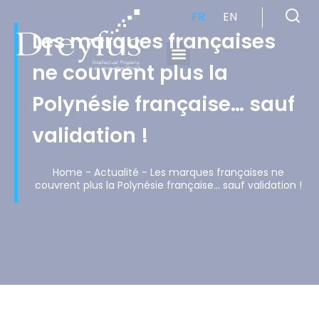
FR
EN
Les marques françaises
ne couvrent plus la
Cabinet de Conseil en Propriété Industrielle spécialisé en propriété intellectuelle
Polynésie française… sauf
validation !
Home
-
Actualité
-
Les marques françaises ne
couvrent plus la Polynésie française… sauf validation !