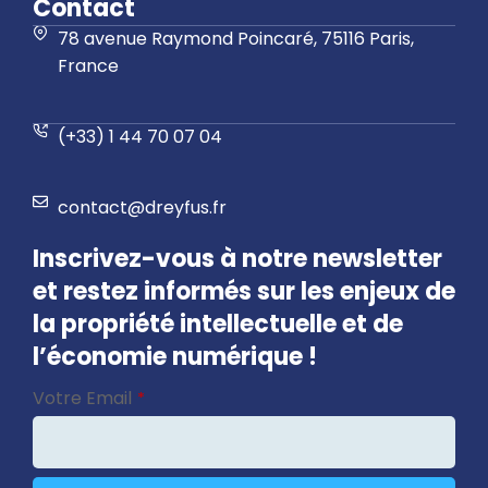
Contact
78 avenue Raymond Poincaré, 75116 Paris,
France
(+33) 1 44 70 07 04
contact@dreyfus.fr
Inscrivez-vous à notre newsletter
et restez informés sur les enjeux de
la propriété intellectuelle et de
l’économie numérique !
Email
*
Votre Email
*