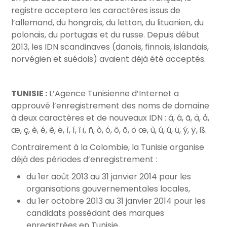
registre acceptera les caractères issus de
l’allemand, du hongrois, du letton, du lituanien, du
polonais, du portugais et du russe. Depuis début
2013, les IDN scandinaves (danois, finnois, islandais,
norvégien et suédois) avaient déjà été acceptés.
TUNISIE :
L’Agence Tunisienne d’Internet a
approuvé l’enregistrement des noms de domaine
à deux caractères et de nouveaux IDN : á, â, ã, ä, å,
æ, ç, è, é, ê, ë, ì, í, î ï, ñ, ò, ó, ô, õ, ö œ, ù, ú, û, ü, ý, ÿ, ß.
Contrairement à la Colombie, la Tunisie organise
déjà des périodes d’enregistrement :
du 1er août 2013 au 31 janvier 2014 pour les
organisations gouvernementales locales,
du 1er octobre 2013 au 31 janvier 2014 pour les
candidats possédant des marques
enregistrées en Tunisie,