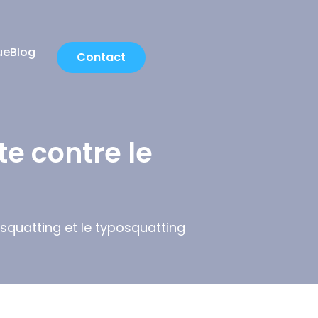
ue
Blog
Contact
te contre le
rsquatting et le typosquatting