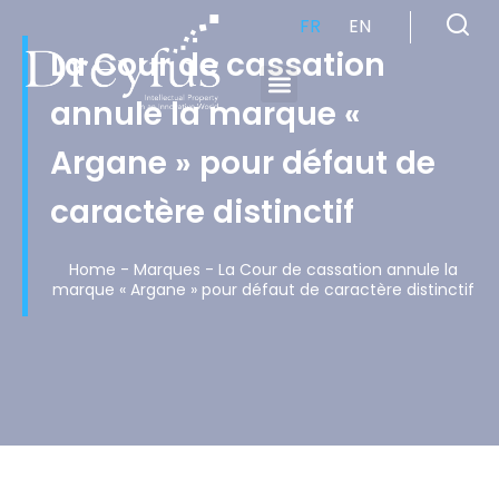
FR
EN
La Cour de cassation
annule la marque «
Cabinet de Conseil en Propriété Industrielle spécialisé en propriété intellectuelle
Argane » pour défaut de
caractère distinctif
Home
-
Marques
-
La Cour de cassation annule la
marque « Argane » pour défaut de caractère distinctif