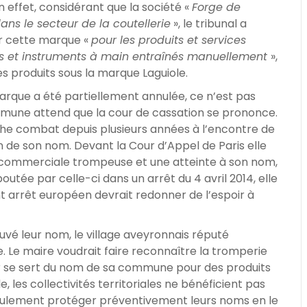
n effet, considérant que la société «
Forge de
ans le secteur de la coutellerie
», le tribunal a
er cette marque «
pour les produits et services
ls et instruments à main entraînés manuellement
»,
s produits sous la marque Laguiole.
arque a été partiellement annulée, ce n’est pas
mmune attend que la cour de cassation se prononce.
he combat depuis plusieurs années à l’encontre de
n de son nom. Devant la Cour d’Appel de Paris elle
e commerciale trompeuse et une atteinte à son nom,
tée par celle-ci dans un arrêt du 4 avril 2014, elle
nt arrêt européen devrait redonner de l’espoir à
ouvé leur nom, le village aveyronnais réputé
. Le maire voudrait faire reconnaître la tromperie
ur se sert du nom de sa commune pour des produits
e, les collectivités territoriales ne bénéficient pas
 seulement protéger préventivement leurs noms en le