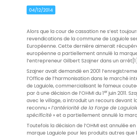
04/12/2014
Alors que la cour de cassation ne s’est toujou
revendications de la commune de Laguiole semb
Européenne. Cette dernière aimerait récupére
européenne a partiellement annulé la marque «
l’entrepreneur Gilbert Szajner dans un arrêt[1]
Szajner avait demandé en 2001 l’enregistrem
l’Office de l’harmonisation dans le marché inté
de Laguiole, commercialisant le fameux coutea
er
par à une décision de l’OHMI du 1
juin 2011. S
avec le village, a introduit un recours devant 
reconnu «
l’antériorité de la Forge de Laguiol
spécificité
» et a partiellement annulé la marq
Toutefois la décision de l’OHMI est annulée en 
marque Laguiole pour les produits autres que 