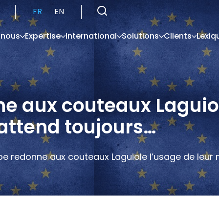
FR
EN
 nous
Expertise
International
Solutions
Clients
Lexiq
e aux couteaux Laguiol
 attend toujours…
pe redonne aux couteaux Laguiole l’usage de leur n