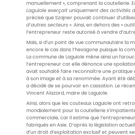
manuellement
», comprenant la coutellerie. E
Laguiole exerçait uniquement des activités d
précisé que Szajner pouvait continuer d’utilis
d’autres secteurs
». Ainsi, en dehors des «
outi
l’entrepreneur reste autorisé à vendre d’autre
Mais, si d’un point de vue communautaire la m
encore le cas dans l’hexagone puisque la co
La commune de Laguiole mène ainsi un farouc
l’entrepreneur car elle dénonce une spoliatio
avait souhaité faire reconnaître une pratiqu
à son image et à sa renommée. Ayant été débou
a décidé de se pourvoir en cassation. Le réce
Vincent Alazard, maire de Laguiole.
Ainsi, alors que les couteaux Laguiole ont retr
mondialement pour la coutellerie s’impatiente
commerciale, car il estime que l’entreprene
fabriqués en Asie. D’après la législation actuell
d’un droit d’exploitation exclusif et peuvent