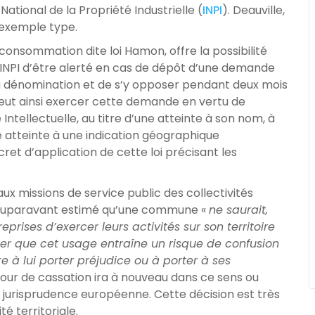
tional de la Propriété Industrielle (
INPI
). Deauville,
’exemple type.
a consommation dite loi Hamon, offre la possibilité
l’INPI d’être alerté en cas de dépôt d’une demande
 dénomination et de s’y opposer pendant deux mois
eut ainsi exercer cette demande en vertu de
 Intellectuelle, au titre d’une atteinte à son nom, à
 atteinte à une indication géographique
et d’application de cette loi précisant les
ux missions de service public des collectivités
t auparavant estimé qu’une commune «
ne saurait,
eprises d’exercer leurs activités sur son territoire
rer que cet usage entraîne un risque de confusion
e à lui porter préjudice ou à porter à ses
la cour de cassation ira à nouveau dans ce sens ou
 jurisprudence européenne. Cette décision est très
é territoriale.