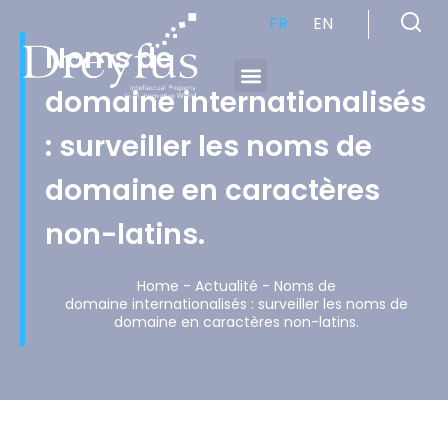
FR
EN
Noms de
domaine internationalisés
Cabinet de Conseil en Propriété Industrielle spécialisé en propriété intellectuelle
: surveiller les noms de
domaine en caractères
non-latins.
Home
-
Actualité
-
Noms de
domaine internationalisés : surveiller les noms de
domaine en caractères non-latins.