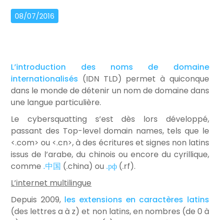
08/07/2016
L’introduction des noms de domaine
internationalisés
(IDN TLD) permet à quiconque
dans le monde de détenir un nom de domaine dans
une langue particulière.
Le cybersquatting s’est dès lors développé,
passant des Top-level domain names, tels que le
<.com> ou <.cn>, à des écritures et signes non latins
issus de l’arabe, du chinois ou encore du cyrillique,
comme
.中国
(.china) ou
.рф
(.rf).
L’internet multilingue
Depuis 2009,
les extensions en caractères latins
(des lettres a à z) et non latins, en nombres (de 0 à