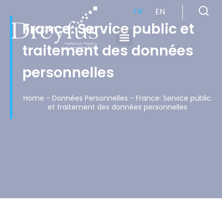
FR
EN
France: Service public et
traitement des données
Cabinet de Conseil en Propriété Industrielle spécialisé en propriété intellectuelle
personnelles
Home
-
Données Personnelles
-
France: Service public
et traitement des données personnelles