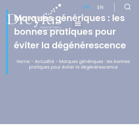
FR
EN
Marques génériques : les
bonnes pratiques pour
Cabinet de Conseil en Propriété Industrielle spécialisé en propriété intellectuelle
éviter la dégénérescence
Home
-
Actualité
-
Marques génériques : les bonnes
pratiques pour éviter la dégénérescence