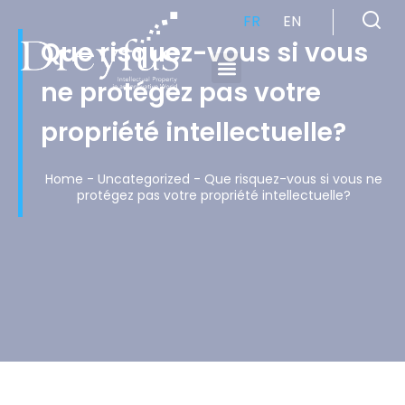
FR
EN
Que risquez-vous si vous
ne protégez pas votre
Cabinet de Conseil en Propriété Industrielle spécialisé en propriété intellectuelle
propriété intellectuelle?
Home
-
Uncategorized
-
Que risquez-vous si vous ne
protégez pas votre propriété intellectuelle?