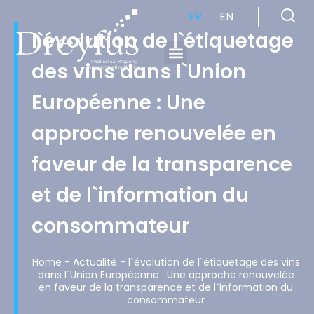
FR
EN
l`évolution de l`étiquetage
des vins dans l`Union
Cabinet de Conseil en Propriété Industrielle spécialisé en propriété intellectuelle
Européenne : Une
approche renouvelée en
faveur de la transparence
et de l`information du
consommateur
Home
-
Actualité
-
l`évolution de l`étiquetage des vins
dans l`Union Européenne : Une approche renouvelée
en faveur de la transparence et de l`information du
consommateur