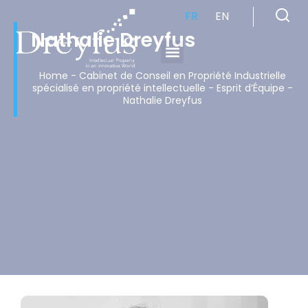
FR
EN
Nathalie Dreyfus
Cabinet de Conseil en Propriété Industrielle spécialisé en propriété intellectuelle
Home
-
Cabinet de Conseil en Propriété Industrielle
spécialisé en propriété intellectuelle
-
Esprit d’Équipe
-
Nathalie Dreyfus