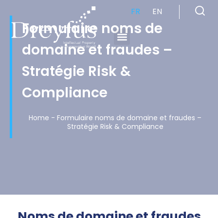
FR
EN
Formulaire noms de
domaine et fraudes –
Cabinet de Conseil en Propriété Industrielle spécialisé en propriété intellectuelle
Stratégie Risk &
Compliance
Home
-
Formulaire noms de domaine et fraudes –
Stratégie Risk & Compliance
Noms de domaine et fraudes