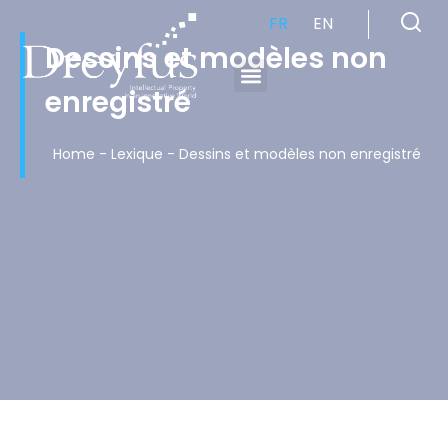
FR
EN
Dessins et modèles non
enregistré
Cabinet de Conseil en Propriété Industrielle spécialisé en propriété intellectuelle
Home
-
Lexique
-
Dessins et modèles non enregistré