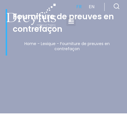
FR
EN
Fourniture de preuves en
contrefaçon
Cabinet de Conseil en Propriété Industrielle spécialisé en propriété intellectuelle
Home
-
Lexique
-
Fourniture de preuves en
contrefaçon