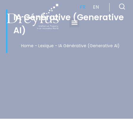
FR
EN
IA Générative (Generative
AI)
Cabinet de Conseil en Propriété Industrielle spécialisé en propriété intellectuelle
Home
-
Lexique
-
IA Générative (Generative AI)