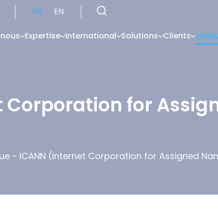
FR
EN
 nous
Expertise
International
Solutions
Clients
Lexiq
t Corporation for Assi
que
-
ICANN (Internet Corporation for Assigned N