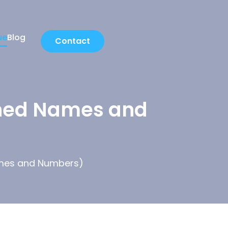
ue
Blog
Contact
gned Names and
ames and Numbers)