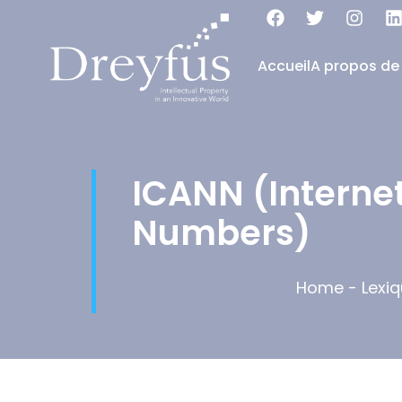
Accueil
A propos de
ICANN (Interne
Numbers)
Home
-
Lexi