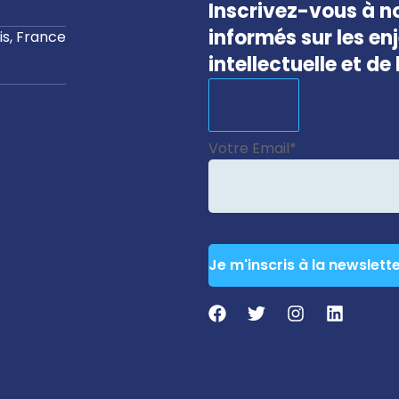
Inscrivez-vous à no
informés sur les en
s, France
intellectuelle et d
Votre Email
*
Je m'inscris à la newslett
Phone
Number
*