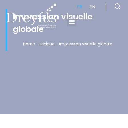
FR
EN
Impression visuelle
globale
Cabinet de Conseil en Propriété Industrielle spécialisé en propriété intellectuelle
Home
-
Lexique
-
Impression visuelle globale