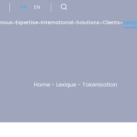
FR
EN
 nous
Expertise
International
Solutions
Clients
Lexiq
Home
-
Lexique
-
Tokenisation