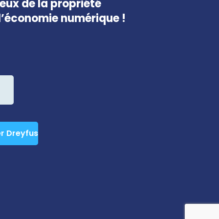
jeux de la propriété
e l’économie numérique !
er Dreyfus