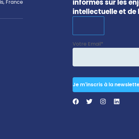
informés sur les en
s, France
intellectuelle et d
Email
*
Votre Email
*
Je m'inscris à la newslett