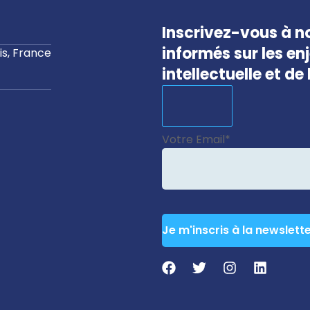
Inscrivez-vous à no
informés sur les en
s, France
intellectuelle et d
Votre Email
*
Je m'inscris à la newslett
Contact
Email
*