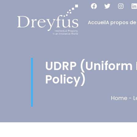
Accueil
A propos de
UDRP (Uniform
Policy)
Home
-
L