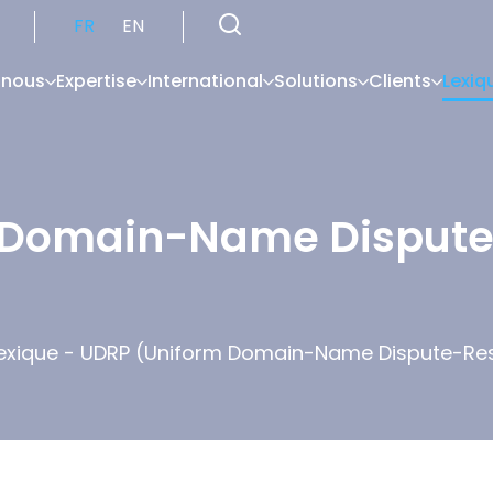
FR
EN
 nous
Expertise
International
Solutions
Clients
Lexiq
 Domain-Name Dispute
exique
-
UDRP (Uniform Domain-Name Dispute-Reso