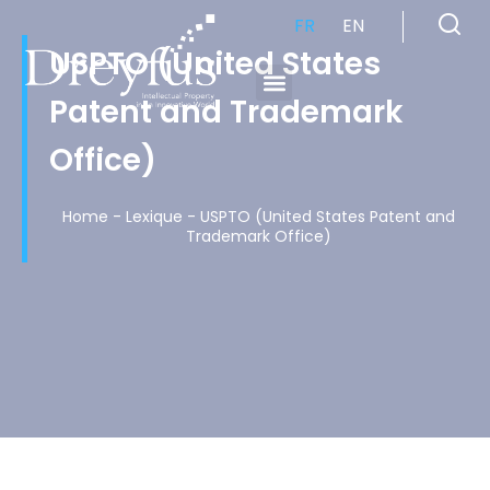
FR
EN
USPTO (United States
Patent and Trademark
Cabinet de Conseil en Propriété Industrielle spécialisé en propriété intellectuelle
Office)
Home
-
Lexique
-
USPTO (United States Patent and
Trademark Office)