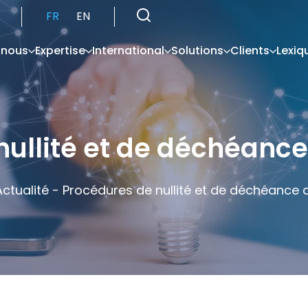
FR
EN
 nous
Expertise
International
Solutions
Clients
Lexiq
ullité et de déchéance 
Actualité
-
Procédures de nullité et de déchéance a