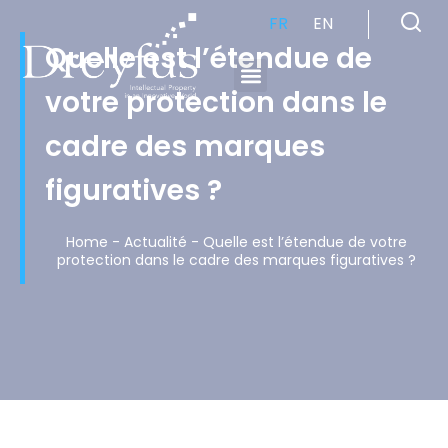
FR
EN
Quelle est l’étendue de
votre protection dans le
Cabinet de Conseil en Propriété Industrielle spécialisé en propriété intellectuelle
cadre des marques
figuratives ?
Home
-
Actualité
-
Quelle est l’étendue de votre
protection dans le cadre des marques figuratives ?