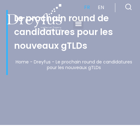
FR
EN
Le prochain round de
candidatures pour les
Cabinet de Conseil en Propriété Industrielle spécialisé en propriété intellectuelle
nouveaux gTLDs
Home
-
Dreyfus
-
Le prochain round de candidatures
pour les nouveaux gTLDs