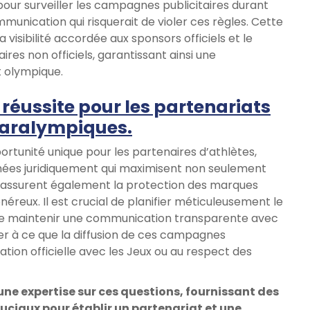
pour surveiller les campagnes publicitaires durant
mmunication qui risquerait de violer ces règles. Cette
a visibilité accordée aux sponsors officiels et le
res non officiels, garantissant ainsi une
t olympique.
de réussite pour les partenariats
paralympiques.
rtunité unique pour les partenaires d’athlètes,
mées juridiquement qui maximisent non seulement
 assurent également la protection des marques
néreux. Il est crucial de planifier méticuleusement le
de maintenir une communication transparente avec
ler à ce que la diffusion de ces campagnes
ation officielle avec les Jeux ou au respect des
 une expertise sur ces questions, fournissant des
ruciaux pour établir un partenariat et une