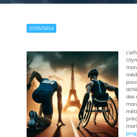
21/05/2024
L’ef
Olym
marq
médi
pour
athl
des 
marq
méti
préc
mark
prop