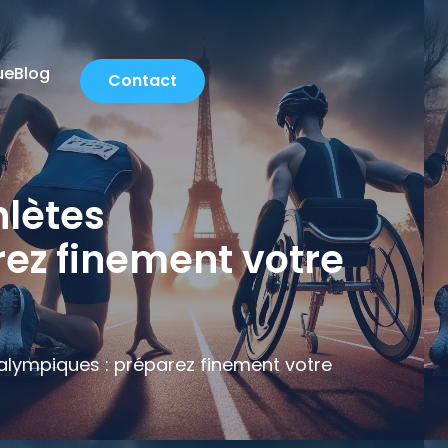
ue
Blog
Contact
hlètes
ez finement votre
ralympiques : préparez finement votre