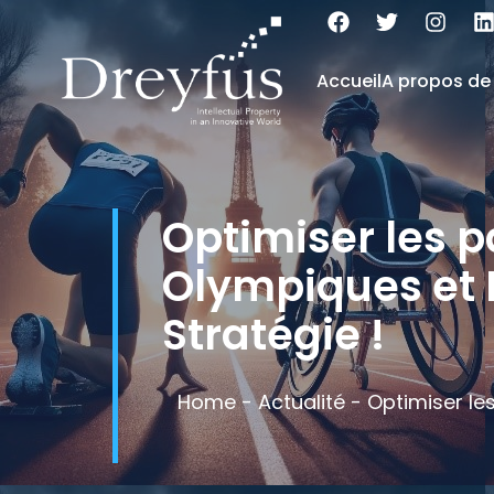
Accueil
A propos de
Optimiser les p
Olympiques et 
Stratégie !
Home
-
Actualité
-
Optimiser le