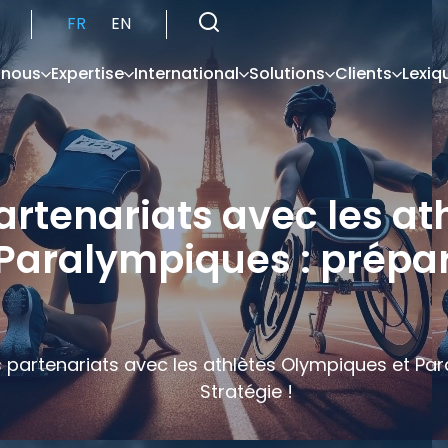
FR
EN
 nous
Expertise
International
Solutions
Clients
Lexiq
artenariats avec les at
Paralympiques : prépar
s partenariats avec les athlètes Olympiques et Pa
Stratégie !