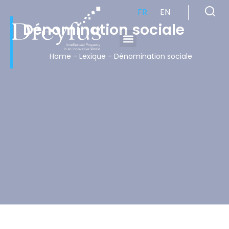
FR
EN
Dénomination sociale
Cabinet de Conseil en Propriété Industrielle spécialisé en propriété intellectuelle
Home
-
Lexique
-
Dénomination sociale