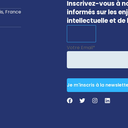
Inscrivez-vous à no
informés sur les en
s, France
intellectuelle et d
Votre Email
*
Je m'inscris à la newslett
Email
*