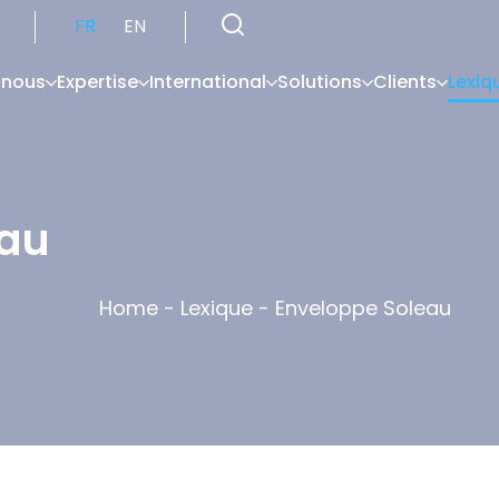
FR
EN
 nous
Expertise
International
Solutions
Clients
Lexiq
eau
Home
-
Lexique
-
Enveloppe Soleau