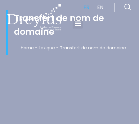
FR
EN
Transfert de nom de
domaine
Cabinet de Conseil en Propriété Industrielle spécialisé en propriété intellectuelle
Home
-
Lexique
-
Transfert de nom de domaine