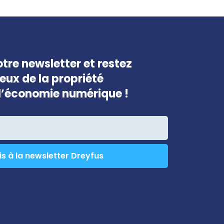
être
laissé
vide
tre newsletter et restez
jeux de la propriété
e l’économie numérique !
is à la newsletter Dreyfus