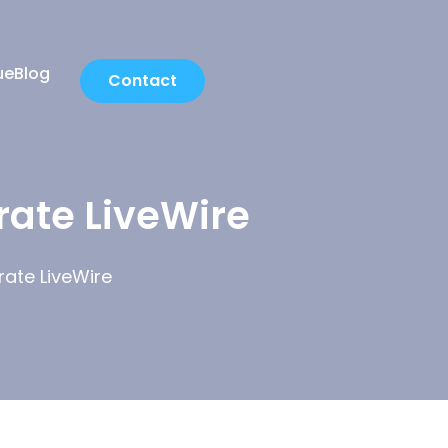
ue
Blog
Contact
rate LiveWire
rate LiveWire