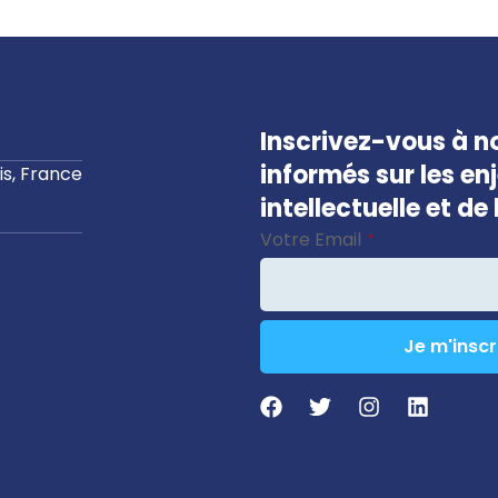
Inscrivez-vous à no
informés sur les en
s, France
intellectuelle et d
Votre Email
*
Je m'inscr
Contact
Email
*