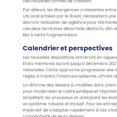
ces nouvelles formes de création.
Par ailleurs, les divergences croissantes ent
Uni, exacerbées par le Brexit, nécessitent une 
devront redoubler de vigilance pour harmonise
ces deux territoires désormais distincts, afin 
liés à cette fragmentation.
Calendrier et perspectives
Les nouvelles dispositions entreront en vigueu
États membres auront jusqu’à décembre 2027 p
nationales. Cette approche progressive vise 
règles à travers l’Union européenne, offrant a
La réforme des dessins & modèles dans Union
pour moderniser le cadre juridique et répondre a
simplifiant les processus et anticipant les é
un système robuste et inclusif. Pour les entrep
impératif de s’adapter rapidement à ces cha
compétitivité de leurs designs.