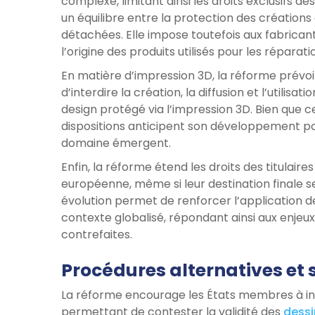
complexe, limitant ainsi les droits exclusifs d
un équilibre entre la protection des création
détachées. Elle impose toutefois aux fabrica
l’origine des produits utilisés pour les réparat
En matière d’impression 3D, la réforme prévoit
d’interdire la création, la diffusion et l’utilis
design protégé via l’impression 3D. Bien que c
dispositions anticipent son développement pot
domaine émergent.
Enfin, la réforme étend les droits des titulair
européenne, même si leur destination finale s
évolution permet de renforcer l’application de
contexte globalisé, répondant ainsi aux enjeux
contrefaites.
Procédures alternatives et s
La réforme encourage les États membres à in
permettant de contester la validité des
dessi