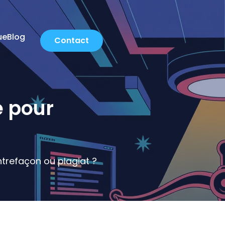
ue
Blog
Contact
e pour
ontrefaçon ou plagiat ?