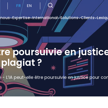
FR
EN
 nous
Expertise
International
Solutions
Clients
Lexiq
tre poursuivie en justic
plagiat ?
é
-
L’IA peut-elle être poursuivie en justice pour c