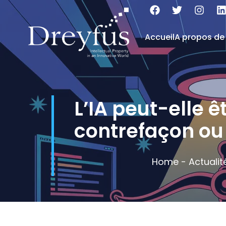
Accueil
A propos de
L’IA peut-elle ê
contrefaçon ou 
Home
-
Actualit