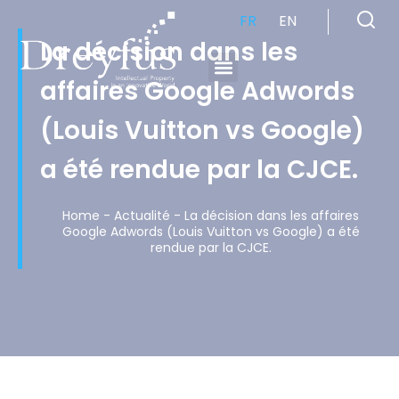
FR
EN
La décision dans les
affaires Google Adwords
Cabinet de Conseil en Propriété Industrielle spécialisé en propriété intellectuelle
(Louis Vuitton vs Google)
a été rendue par la CJCE.
Home
-
Actualité
-
La décision dans les affaires
Google Adwords (Louis Vuitton vs Google) a été
rendue par la CJCE.