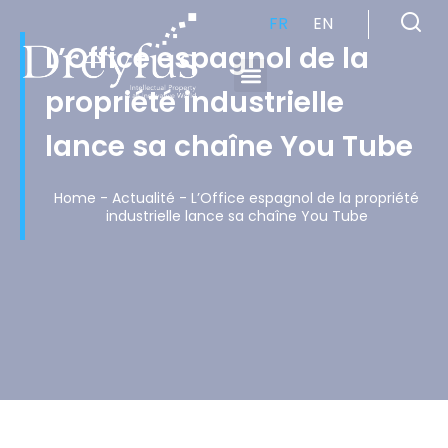
FR
EN
L’Office espagnol de la
propriété industrielle
Cabinet de Conseil en Propriété Industrielle spécialisé en propriété intellectuelle
lance sa chaîne You Tube
Home
-
Actualité
-
L’Office espagnol de la propriété
industrielle lance sa chaîne You Tube