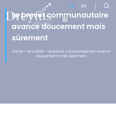
FR
EN
Le brevet communautaire
avance doucement mais
Cabinet de Conseil en Propriété Industrielle spécialisé en propriété intellectuelle
sûrement
Home
-
Actualité
-
Le brevet communautaire avance
doucement mais sûrement