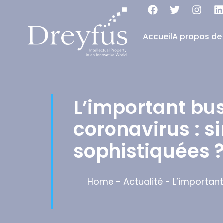
Accueil
A propos de
L’important bu
coronavirus : 
sophistiquées 
Home
-
Actualité
-
L’importan