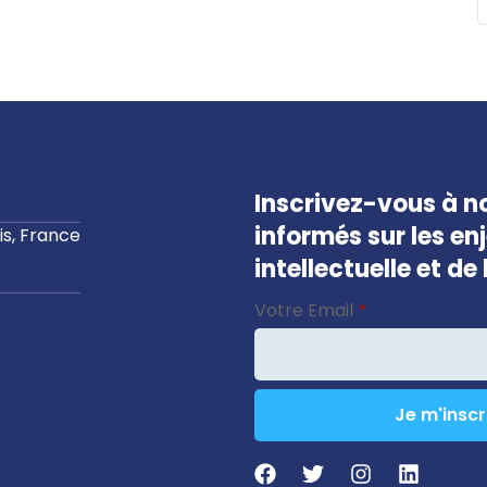
Inscrivez-vous à no
informés sur les en
s, France
intellectuelle et d
Email
Votre Email
*
Address
*
Je m'inscr