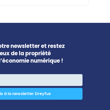
champ
devrait
être
laissé
vide
tre newsletter et restez
jeux de la propriété
e l’économie numérique !
is à la newsletter Dreyfus