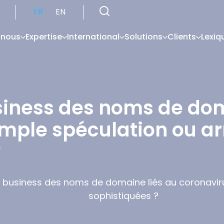
FR
EN
 nous
Expertise
International
Solutions
Clients
Lexiq
siness des noms de dom
simple spéculation ou 
?
t business des noms de domaine liés au coronavir
sophistiquées ?