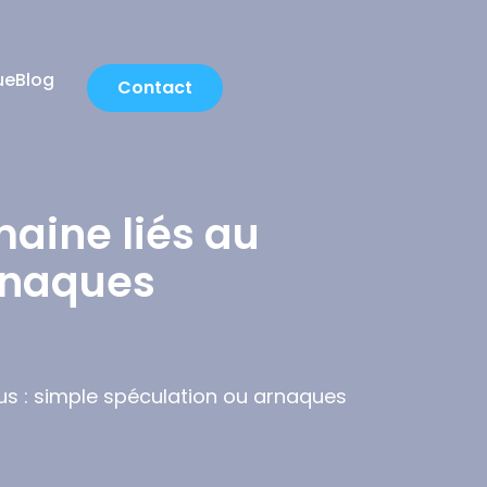
ue
Blog
Contact
aine liés au
arnaques
us : simple spéculation ou arnaques