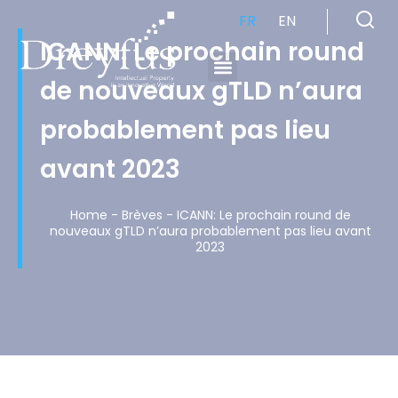
FR
EN
ICANN: Le prochain round
de nouveaux gTLD n’aura
Cabinet de Conseil en Propriété Industrielle spécialisé en propriété intellectuelle
probablement pas lieu
avant 2023
Home
-
Brèves
-
ICANN: Le prochain round de
nouveaux gTLD n’aura probablement pas lieu avant
2023