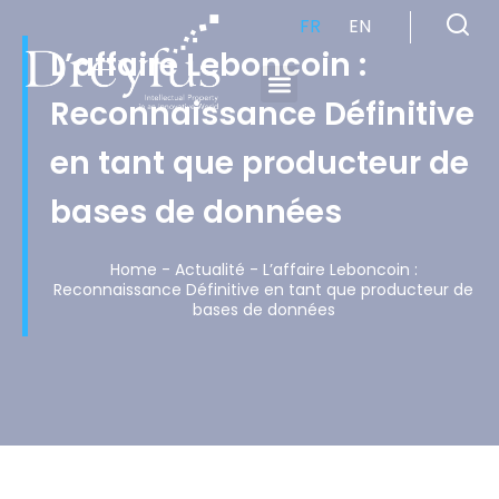
FR
EN
L’affaire Leboncoin :
Reconnaissance Définitive
Cabinet de Conseil en Propriété Industrielle spécialisé en propriété intellectuelle
en tant que producteur de
bases de données
Home
-
Actualité
-
L’affaire Leboncoin :
Reconnaissance Définitive en tant que producteur de
bases de données