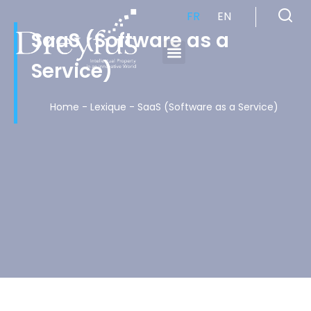
FR
EN
SaaS (Software as a
Service)
Cabinet de Conseil en Propriété Industrielle spécialisé en propriété intellectuelle
Home
-
Lexique
-
SaaS (Software as a Service)