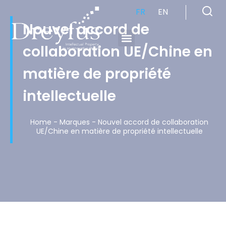
FR
EN
Nouvel accord de
collaboration UE/Chine en
Cabinet de Conseil en Propriété Industrielle spécialisé en propriété intellectuelle
matière de propriété
intellectuelle
Home
-
Marques
-
Nouvel accord de collaboration
UE/Chine en matière de propriété intellectuelle