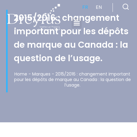
FR
EN
2015/2016 : changement
important pour les dépôts
Cabinet de Conseil en Propriété Industrielle spécialisé en propriété intellectuelle
de marque au Canada : la
question de l’usage.
Home
-
Marques
-
2015/2016 : changement important
pour les dépôts de marque au Canada : la question de
l’usage.