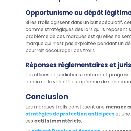
Opportunisme ou dépôt légitim
Si les trolls agissent dans un but spéculatif, 
comme stratégiques dès lors qu’ils reposent 
problème de ces marques est qu’elles ne seront
marque qui n’est pas exploitée pendant un dél
pourrait décourager ces trolls.
Réponses réglementaires et jur
Les offices et juridictions renforcent progress
confirme la volonté européenne de sanctionne
Conclusion
Les marques trolls constituent une
menace c
stratégies de protection anticipées
et une 
ses
actifs immatériels.
Le
cabinet Dreyfus et Associés
accompagne s