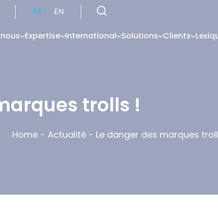
FR
EN
 nous
Expertise
International
Solutions
Clients
Lexiq
arques trolls !
Home
-
Actualité
-
Le danger des marques troll