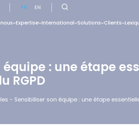
FR
EN
 nous
Expertise
International
Solutions
Clients
Lexiq
n équipe : une étape ess
du RGPD
les
-
Sensibiliser son équipe : une étape essentie