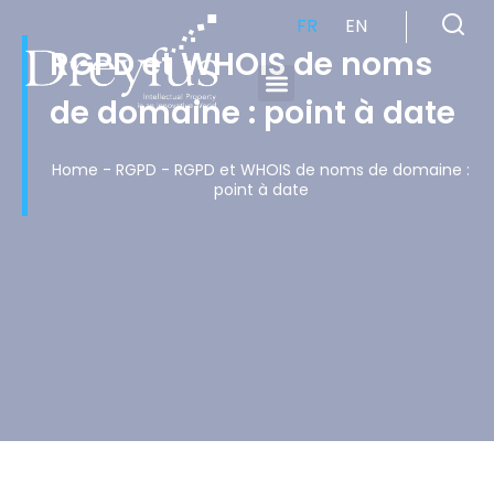
FR
EN
RGPD et WHOIS de noms
de domaine : point à date
Cabinet de Conseil en Propriété Industrielle spécialisé en propriété intellectuelle
Home
-
RGPD
-
RGPD et WHOIS de noms de domaine :
point à date